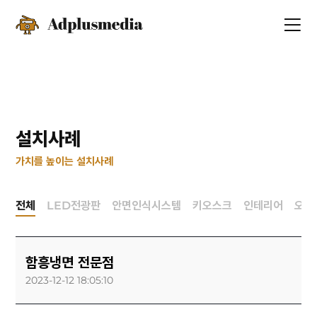
설치사례
가치를 높이는 설치사례
전체
LED전광판
안면인식시스템
키오스크
인테리어
오토
함흥냉면 전문점
2023-12-12 18:05:10